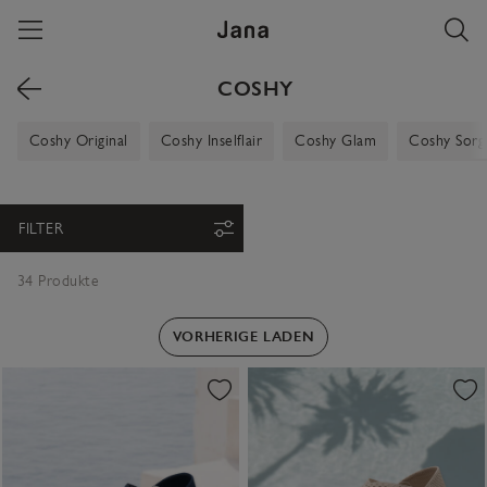
Skip to content
COSHY
Coshy Original
Coshy Inselflair
Coshy Glam
Coshy Sorg
FILTER
34 Produkte
VORHERIGE LADEN