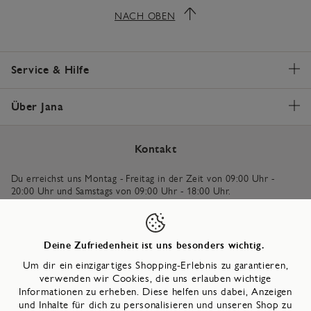
NACH OBEN
Service & Hilfe
Über Jana
Kontakt
Du erreichst uns Montag - Freitag in der Zeit von 09:00 Uhr -
20:00 Uhr und Samstags von 09:00 Uhr - 18:00 Uhr.
+49 (0) 5231 – 94 04 680
*
Deine Zufriedenheit ist uns besonders wichtig.
Um dir ein einzigartiges Shopping-Erlebnis zu garantieren,
Schreib uns
verwenden wir Cookies, die uns erlauben wichtige
Informationen zu erheben. Diese helfen uns dabei, Anzeigen
* Gebühren basierend auf deinem Telefonvertrag.
und Inhalte für dich zu personalisieren und unseren Shop zu