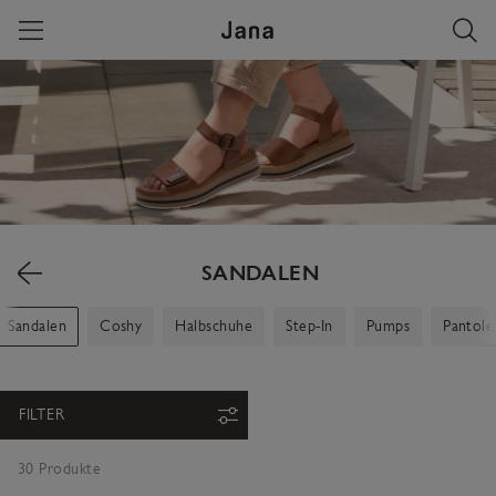
Skip to content
SANDALEN
Sandalen
Coshy
Halbschuhe
Step-In
Pumps
Pantole
FILTER
30 Produkte