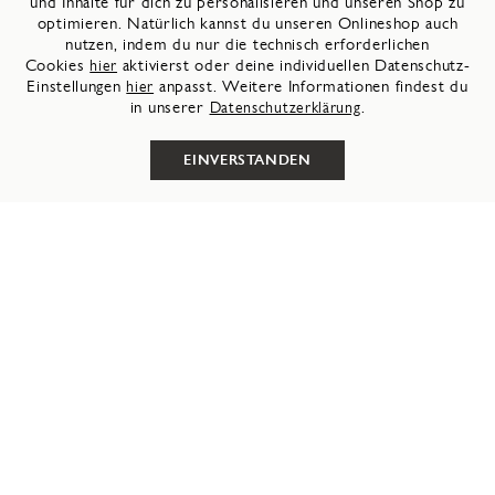
und Inhalte für dich zu personalisieren und unseren Shop zu
optimieren. Natürlich kannst du unseren Onlineshop auch
nutzen, indem du nur die technisch erforderlichen
Cookies
hier
aktivierst oder deine individuellen Datenschutz-
Einstellungen
hier
anpasst. Weitere Informationen findest du
Coshy Adventure – Die Hallux-freundliche Sandale
Coshy Adventure – Die Hallux-freundliche Sandale
in unserer
Datenschutzerklärung
.
+2 Farben
+2 Farben
EINVERSTANDEN
Coshy Adventure – Die Hallux-freundliche Sandale
Coshy Inselflair – Die Hallux-freundliche Sandale