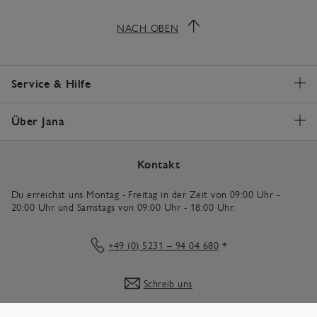
NACH OBEN
Service & Hilfe
Über Jana
Kontakt
Du erreichst uns Montag - Freitag in der Zeit von 09:00 Uhr -
20:00 Uhr und Samstags von 09:00 Uhr - 18:00 Uhr.
+49 (0) 5231 – 94 04 680
*
Schreib uns