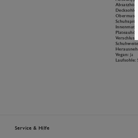
Absatzhöh
Decksohle:
Obermateri
Schuhspitz
Innenmater
Plateauhöh
Verschluss:
Schuhweite
Herausneh
Vegan:
Ja
Laufsohle:
Service & Hilfe