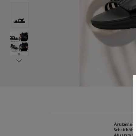
Artikelnu
Schafthöhe
Absatztyp: