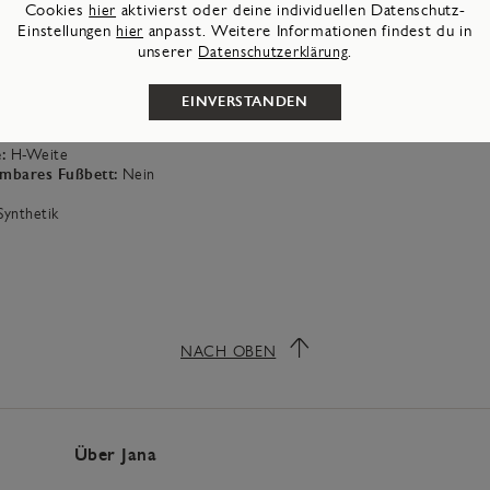
Cookies
hier
aktivierst oder deine individuellen Datenschutz-
e:
32
mm
Einstellungen
hier
anpasst. Weitere Informationen findest du in
Synthetik
unserer
Datenschutzerklärung
.
al:
Materialmix aus Textil und Synthetik
e:
rund
ial:
Synthetik
EINVERSTANDEN
e:
32
mm
Klettverschluss
:
H-Weite
mbares Fußbett:
Nein
Synthetik
NACH OBEN
Über Jana