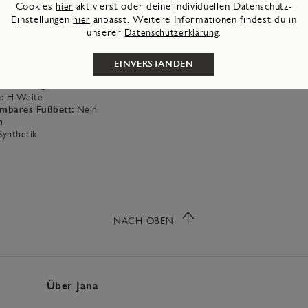
Cookies
hier
aktivierst oder deine individuellen Datenschutz-
e:
30
mm
Einstellungen
hier
anpasst. Weitere Informationen findest du in
Textil
unserer
Datenschutzerklärung
.
al:
Synthetik
e:
rund
ial:
Textil
EINVERSTANDEN
e:
20
mm
Schnürung
:
H-Weite
mbares Fußbett:
Nein
n
Synthetik
NACH OBEN
Über Jana