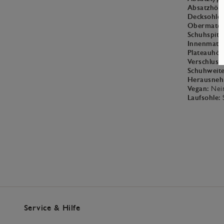
Absatzhöh
Decksohle:
Obermateri
Schuhspitz
Innenmater
Plateauhöh
Verschluss:
Schuhweite
Herausneh
Vegan:
Nei
Laufsohle:
Service & Hilfe