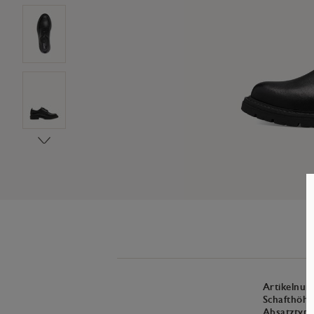
Artikelnu
Schafthöhe
Absatztyp: