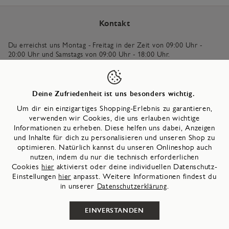
Kontakt
Du erreichst uns Montag - Freitag in der Zeit von 09:00 Uhr -
20:00 Uhr und Samstags von 09:00 Uhr - 18:00 Uhr.
+49 (0) 5231 – 94 04 680
*
Deine Zufriedenheit ist uns besonders wichtig.
Um dir ein einzigartiges Shopping-Erlebnis zu garantieren,
Schreib uns
verwenden wir Cookies, die uns erlauben wichtige
Informationen zu erheben. Diese helfen uns dabei, Anzeigen
* Gebühren basierend auf deinem Telefonvertrag.
und Inhalte für dich zu personalisieren und unseren Shop zu
optimieren. Natürlich kannst du unseren Onlineshop auch
nutzen, indem du nur die technisch erforderlichen
Cookies
hier
aktivierst oder deine individuellen Datenschutz-
Land
Land
Einstellungen
hier
anpasst. Weitere Informationen findest du
in unserer
Datenschutzerklärung
.
EINVERSTANDEN
©
2026
Wortmann Fashion Retail GmbH & Co. KG